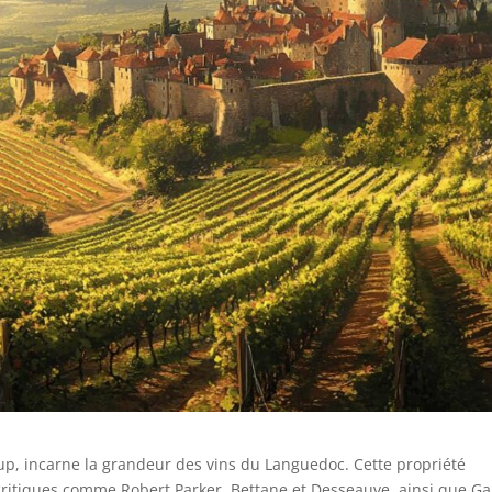
oup, incarne la grandeur des vins du Languedoc. Cette propriété
ritiques comme Robert Parker, Bettane et Desseauve, ainsi que Ga