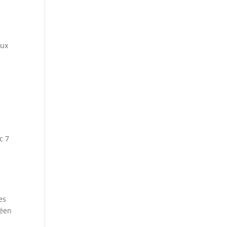
aux
s
c 7
es
néen