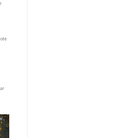
e
note
par