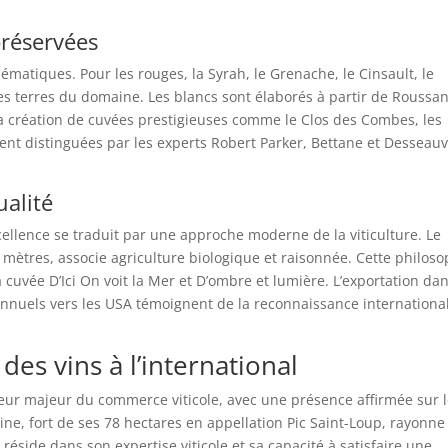
préservées
matiques. Pour les rouges, la Syrah, le Grenache, le Cinsault, le
es terres du domaine. Les blancs sont élaborés à partir de Roussa
la création de cuvées prestigieuses comme le Clos des Combes, les
ent distinguées par les experts Robert Parker, Bettane et Desseauv
ualité
ellence se traduit par une approche moderne de la viticulture. Le
mètres, associe agriculture biologique et raisonnée. Cette philoso
 cuvée D’Ici On voit la Mer et D’ombre et lumière. L’exportation da
 annuels vers les USA témoignent de la reconnaissance internationa
 des vins à l’international
eur majeur du commerce viticole, avec une présence affirmée sur 
ne, fort de ses 78 hectares en appellation Pic Saint-Loup, rayonne
réside dans son expertise viticole et sa capacité à satisfaire une