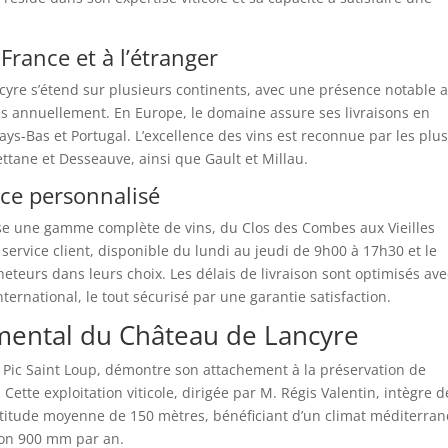
France et à l’étranger
ncyre s’étend sur plusieurs continents, avec une présence notable 
iés annuellement. En Europe, le domaine assure ses livraisons en
ays-Bas et Portugal. L’excellence des vins est reconnue par les plu
ttane et Desseauve, ainsi que Gault et Millau.
ice personnalisé
 une gamme complète de vins, du Clos des Combes aux Vieilles
 service client, disponible du lundi au jeudi de 9h00 à 17h30 et le
teurs dans leurs choix. Les délais de livraison sont optimisés ave
nternational, le tout sécurisé par une garantie satisfaction.
ental du Château de Lancyre
 Pic Saint Loup, démontre son attachement à la préservation de
Cette exploitation viticole, dirigée par M. Régis Valentin, intègre d
titude moyenne de 150 mètres, bénéficiant d’un climat méditerra
ron 900 mm par an.