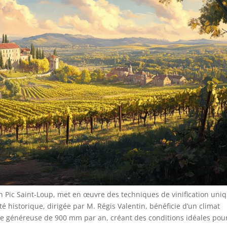
on Pic Saint-Loup, met en œuvre des techniques de vinification uni
é historique, dirigée par M. Régis Valentin, bénéficie d’un climat
ie généreuse de 900 mm par an, créant des conditions idéales pou