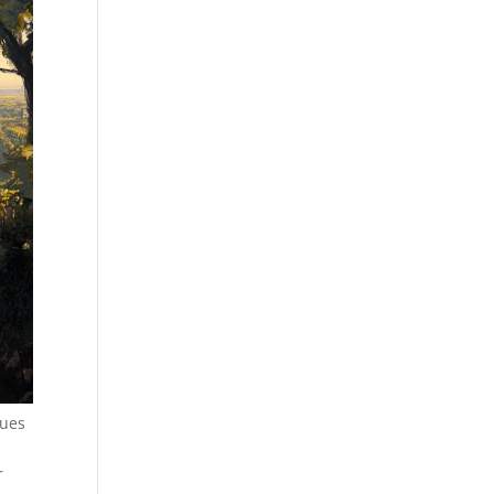
ques
r