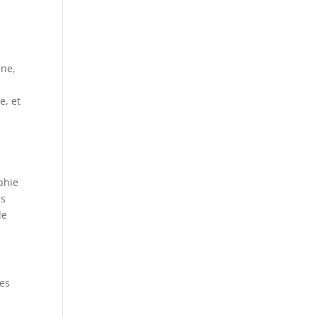
nne,
e, et
phie
ns
le
les