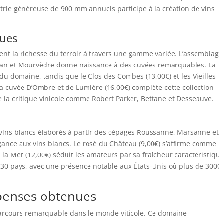
trie généreuse de 900 mm annuels participe à la création de vins
ques
nt la richesse du terroir à travers une gamme variée. L’assembla
nan et Mourvèdre donne naissance à des cuvées remarquables. La
du domaine, tandis que le Clos des Combes (13,00€) et les Vieilles
. La cuvée D’Ombre et de Lumière (16,00€) complète cette collection
 la critique vinicole comme Robert Parker, Bettane et Desseauve.
 vins blancs élaborés à partir des cépages Roussanne, Marsanne et
égance aux vins blancs. Le rosé du Château (9,00€) s’affirme comme
t la Mer (12,00€) séduit les amateurs par sa fraîcheur caractéristiq
 30 pays, avec une présence notable aux États-Unis où plus de 300
mpenses obtenues
 parcours remarquable dans le monde viticole. Ce domaine