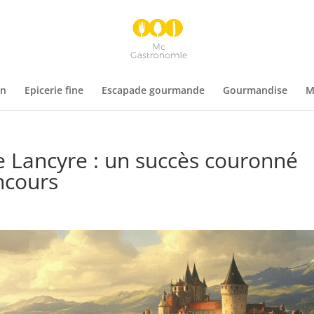
on
Epicerie fine
Escapade gourmande
Gourmandise
M
e Lancyre : un succès couronné
ncours
s