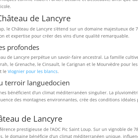
icole.
u Château de Lancyre
Loup, le Château de Lancyre s’étend sur un domaine majestueux de 
ion et expertise pour créer des vins d’une qualité remarquable.
es profondes
eau de Lancyre perpétue un savoir-faire ancestral. La famille cultiv
rah, le Grenache, le Cinsault, le Carignan et le Mourvèdre pour les
t le
Viognier pour les blancs
.
u terroir languedocien
nes bénéficient d’un climat méditerranéen singulier. La pluviométr
luence des montagnes environnantes, crée des conditions idéales
âteau de Lancyre
férence prestigieuse de l’AOC Pic Saint Loup. Sur un vignoble de 7
s, le domaine bénéficie d’un climat méditerranéen unique, influen